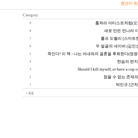
청년이 된
Category
훔쳐라 아티스트처럼(오
9
새로 만든 먼나라 
8
롤프 도벨리 [스마트
7
두 얼굴의 네이버 (김인성
6
죽인다! 이 책 - 나는 아내와의 결혼을 후회한다(영
5
한숨의 편지
4
Should I kill myself, or have a cup 
3
참을 수 없는 존재
2
박민규 [근처
1