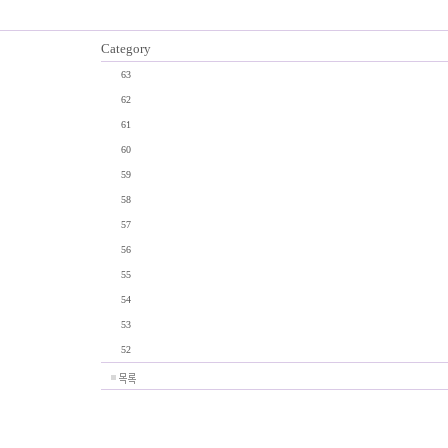
Category
63
62
61
60
59
58
57
56
55
54
53
52