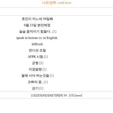
나의 반쪽 ..with love
효민이 어느새 59일째
6월 23일 분만예정
슬슬 움직이기 힘들다..
[1]
speak in korean vs. in English.
difficult
컨디션 조절
AFPK 시험
[1]
균형
[2]
지점발령
[1]
올해 사야 하는것들
[1]
오빠의 꿈..
[1]
감기
[1]
[1]
[2]
[3]
[4]
[5]
[6]
[7]
[8]
[9]
10
..
[15]
[next]