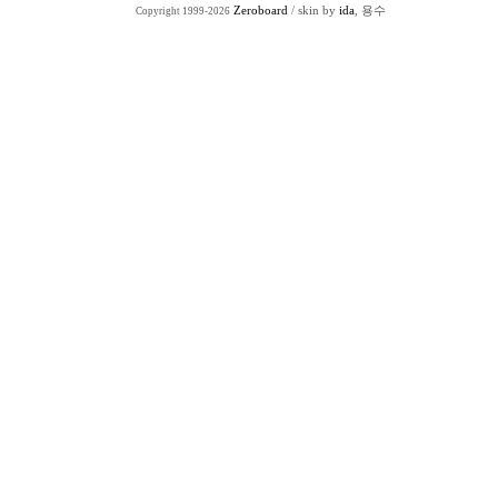
Zeroboard
/ skin by
ida
, 용수
Copyright 1999-2026