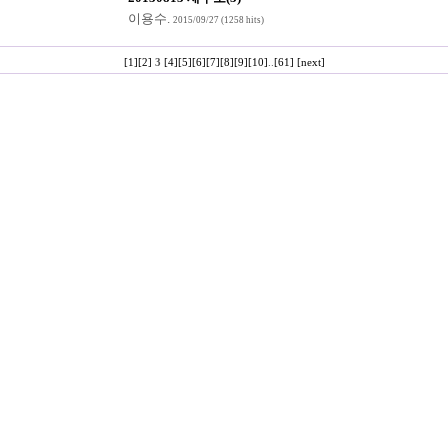
이용수
.
2015/09/27
(1258 hits)
[1]
[2]
3
[4]
[5]
[6]
[7]
[8]
[9]
[10]
..
[61]
[next]