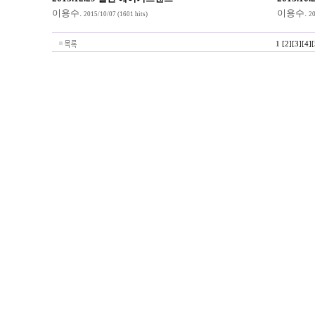
이용수
.
이용수
.
2015/10/07
(1601 hits)
20
1
[2]
[3]
[4]
[