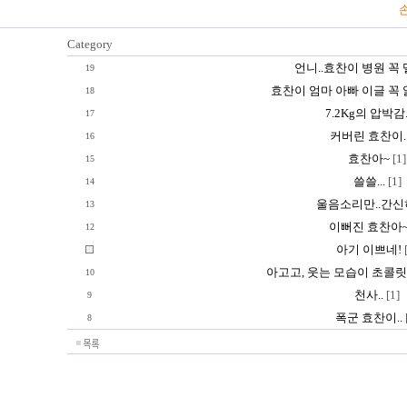
손
Category
언니..효찬이 병원 꼭
19
효찬이 엄마 아빠 이글 꼭
18
7.2Kg의 압박감..
17
커버린 효찬이.
16
효찬아~
[1]
15
쓸쓸...
[1]
14
울음소리만..간신히
13
이뻐진 효찬아
12
아기 이쁘네!
[
아고고, 웃는 모습이 초콜릿
10
천사..
[1]
9
폭군 효찬이..
8