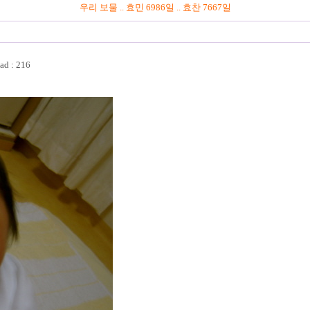
우리 보물 .. 효민
6986일 .. 효찬
7667일
ad : 216