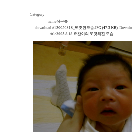
Category
name
작은숲
download #1
20050818_또렷한모습.JPG (47.3 KB)
, Downlo
title
2005.8.18 효찬이의 또렷해진 모습