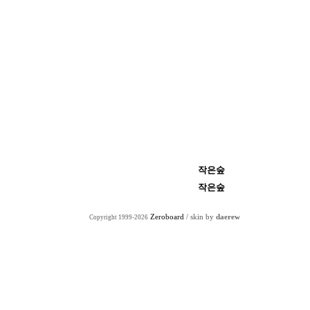
작은숲
작은숲
Zeroboard
/ skin by
daerew
Copyright 1999-2026