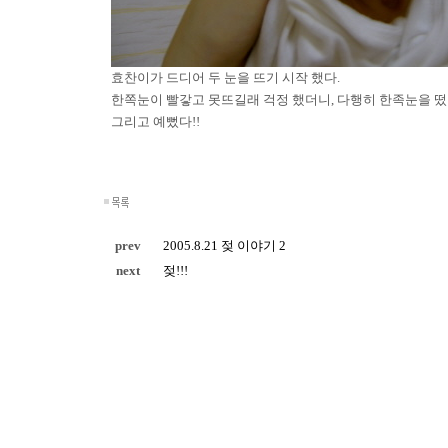
효찬이가 드디어 두 눈을 뜨기 시작 했다.
한쪽눈이 빨갛고 못뜨길래 걱정 했더니, 다행히 한족눈을 떴다
그리고 예뻤다!!
prev
2005.8.21 젖 이야기 2
next
젖!!!