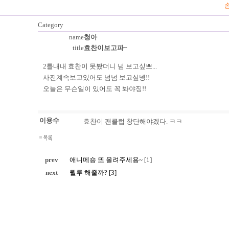
손
Category
name
청아
title
효찬이보고파~
2틀내내 효찬이 못봤더니 넘 보고싶뽀...
사진계속보고있어도 넘넘 보고싶넹!!
오늘은 무슨일이 있어도 꼭 봐야징!!
이용수
효찬이 팬클럽 창단해야겠다. ㅋㅋ
prev
애니메숑 또 올려주세용~ [1]
next
뭘루 해줄까? [3]